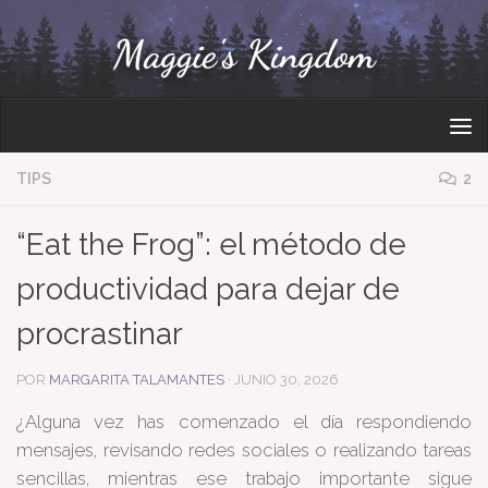
Bajo el contenido
TIPS
2
“Eat the Frog”: el método de
productividad para dejar de
procrastinar
POR
MARGARITA TALAMANTES
·
JUNIO 30, 2026
¿Alguna vez has comenzado el día respondiendo
mensajes, revisando redes sociales o realizando tareas
sencillas, mientras ese trabajo importante sigue