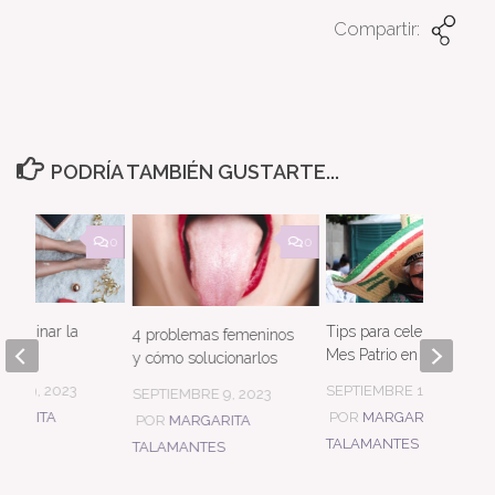
Compartir:
PODRÍA TAMBIÉN GUSTARTE...
0
0
 eliminar la
Tips para celebrar el
4 problemas femeninos
Mes Patrio en México
y cómo solucionarlos
RE 9, 2023
SEPTIEMBRE 1, 2025
SEPTIEMBRE 9, 2023
RGARITA
POR
MARGARITA
POR
MARGARITA
NTES
TALAMANTES
TALAMANTES