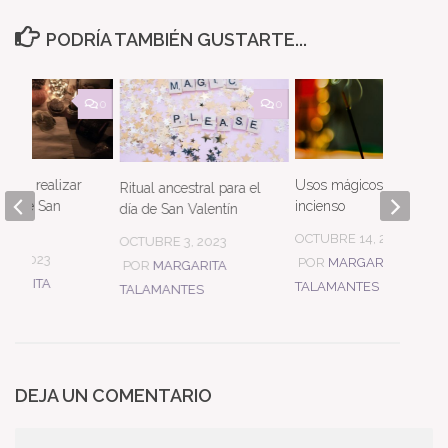
PODRÍA TAMBIÉN GUSTARTE...
0
0
s para realizar
Usos mágicos del
Ritual ancestral para el
che de San
incienso
día de San Valentín
OCTUBRE 14, 2023
OCTUBRE 3, 2023
 3, 2023
POR
MARGARITA
POR
MARGARITA
RGARITA
TALAMANTES
TALAMANTES
NTES
DEJA UN COMENTARIO