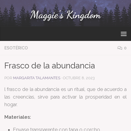
Bajo el contenido
ESOTÉRICO
0
Frasco de la abundancia
POR
MARGARITA TALAMANTES
·
OCTUBRE 8, 2023
l frasco de la abundancia es un ritual, que de acuerdo a
las creencias, sirve para activar la prosperidad en el
hogar.
Materiales:
Envase transparente con tapa o corcho.