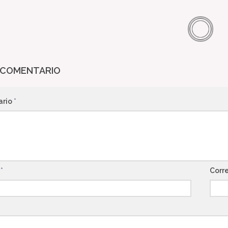
 COMENTARIO
ario
*
e
*
Corr