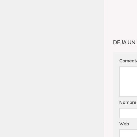
DEJA UN
Coment
Nombr
Web