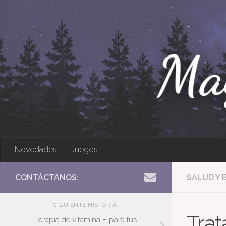
Bajo el contenido
Novedades
Juegos
CONTÁCTANOS:
SALUD Y 
SIGUIENTE HISTORIA
Trat
Terapia de vitamina E para tus