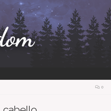
0
l cabello