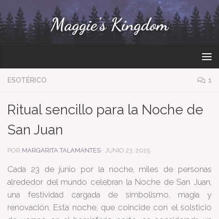
Bajo el contenido
ESOTÉRICO
1
Ritual sencillo para la Noche de
San Juan
POR
MARGARITA TALAMANTES
·
JUNIO 23, 2025
Cada 23 de junio por la noche, miles de personas
alrededor del mundo celebran la Noche de San Juan,
una festividad cargada de simbolismo, magia y
renovación. Esta noche, que coincide con el solsticio