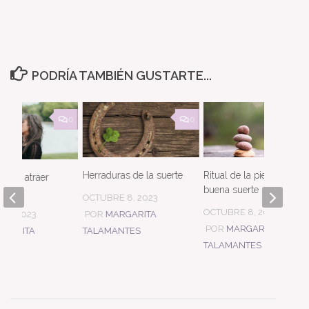
PODRÍA TAMBIÉN GUSTARTE...
0
0
Herraduras de la suerte
Ritual de la piedra de la
s para atraer
buena suerte
ibras
OCTUBRE 8, 2023
OCTUBRE 8, 2023
POR
MARGARITA
 8, 2023
POR
MARGARITA
TALAMANTES
RGARITA
TALAMANTES
NTES