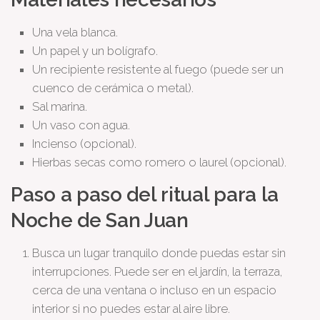
Una vela blanca.
Un papel y un bolígrafo.
Un recipiente resistente al fuego (puede ser un
cuenco de cerámica o metal).
Sal marina.
Un vaso con agua.
Incienso (opcional).
Hierbas secas como romero o laurel (opcional).
Paso a paso del ritual para la
Noche de San Juan
Busca un lugar tranquilo donde puedas estar sin
interrupciones. Puede ser en el jardín, la terraza,
cerca de una ventana o incluso en un espacio
interior si no puedes estar al aire libre.