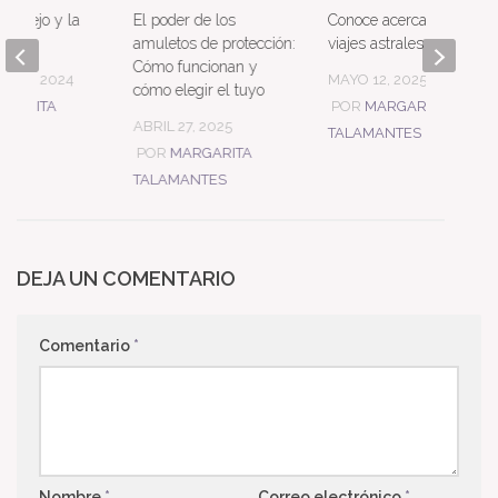
l espejo y la
El poder de los
Conoce acerca de los
amuletos de protección:
viajes astrales
Cómo funcionan y
E 25, 2024
MAYO 12, 2025
cómo elegir el tuyo
RGARITA
POR
MARGARITA
ABRIL 27, 2025
NTES
TALAMANTES
POR
MARGARITA
TALAMANTES
DEJA UN COMENTARIO
Comentario
*
Nombre
*
Correo electrónico
*