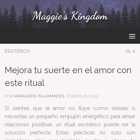
Bajo el contenido
ESOTÉRICO
0
Mejora tu suerte en el amor con
este ritual
POR
MARGARITA TALAMANTES
·
ENERO 26, 2025
Si sientes que el amor no fluye como deseas o
necesitas un pequeño empujón energético para atraer
relaciones positivas, un ritual esotérico puede ser la
solución perfecta. Estas prácticas no solo son