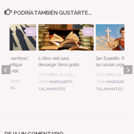
PODRÍA TAMBIÉN GUSTARTE...
0
0
ión de sombras”:
5 sitios web para
San Expedito: Patron
idad antigua
descargar libros gratis
las causas urgentes
ergía vital
OCTUBRE 12, 2023
OCTUBRE 24, 2023
E 17, 2025
POR
MARGARITA
POR
MARGARITA
GARITA
TALAMANTES
TALAMANTES
TES
DEJA UN COMENTARIO