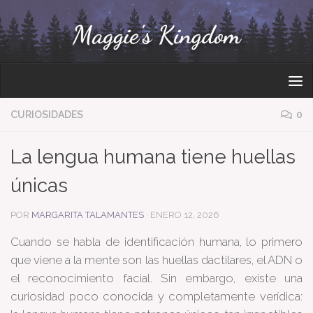
Bajo el contenido
CURIOSIDADES
0
La lengua humana tiene huellas
únicas
POR
MARGARITA TALAMANTES
·
ENERO 12, 2026
Cuando se habla de identificación humana, lo primero
que viene a la mente son las huellas dactilares, el ADN o
el reconocimiento facial. Sin embargo, existe una
curiosidad poco conocida y completamente verídica: