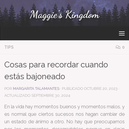
Bajo el contenido
TIPS
0
Cosas para recordar cuando
estás bajoneado
POR
MARGARITA TALAMANTES
· PUBLICADO
OCTUBRE 20, 2023
·
ACTUALIZADO
SEPTIEMBRE 30, 2024
En la vida hay momentos buenos y momentos malos, y
es normal que ciertos sucesos nos hagan cambiar de
un estado de ánimo a otro. No hay que preocuparnos