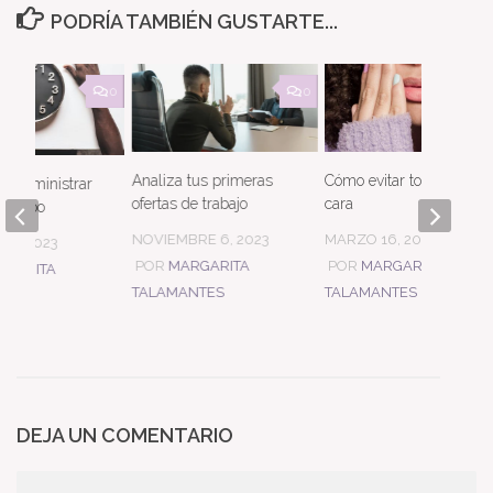
PODRÍA TAMBIÉN GUSTARTE...
0
0
Analiza tus primeras
Cómo evitar tocarse la
ra administrar
ofertas de trabajo
cara
 tiempo
NOVIEMBRE 6, 2023
MARZO 16, 2025
 8, 2023
POR
MARGARITA
POR
MARGARITA
RGARITA
TALAMANTES
TALAMANTES
NTES
DEJA UN COMENTARIO