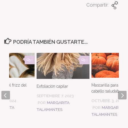
Compartir:
PODRÍA TAMBIÉN GUSTARTE...
0
0
lar el frizz del
Mascarilla para tene
Exfoliación capilar
cabello saludable
SEPTIEMBRE 7, 2023
14, 2024
OCTUBRE 3, 2023
POR
MARGARITA
GARITA
POR
MARGARITA
TALAMANTES
TES
TALAMANTES