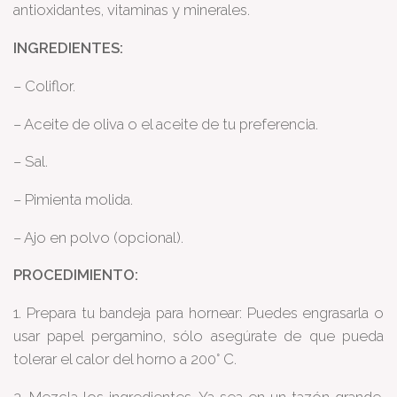
antioxidantes, vitaminas y minerales.
INGREDIENTES:
– Coliflor.
– Aceite de oliva o el aceite de tu preferencia.
– Sal.
– Pimienta molida.
– Ajo en polvo (opcional).
PROCEDIMIENTO:
1. Prepara tu bandeja para hornear: Puedes engrasarla o
usar papel pergamino, sólo asegúrate de que pueda
tolerar el calor del horno a 200° C.
2. Mezcla los ingredientes. Ya sea en un tazón grande,