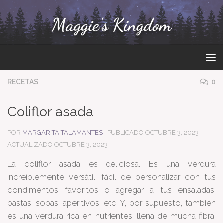
Bajo el contenido
RECETAS
0
Coliflor asada
POR
MARGARITA TALAMANTES
· PUBLICADO
OCTUBRE 3, 2023
·
ACTUALIZADO
OCTUBRE 3, 2023
La coliflor asada es deliciosa. Es una verdura
increíblemente versátil, fácil de personalizar con tus
condimentos favoritos o agregar a tus ensaladas,
pastas, sopas, aperitivos, etc. Y, por supuesto, también
es una verdura rica en nutrientes, llena de mucha fibra,