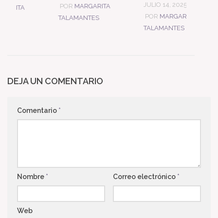
JULIO 14, 2025
POR
MARGARITA
RGARITA
POR
MARGARITA
TALAMANTES
NTES
TALAMANTES
DEJA UN COMENTARIO
Comentario
*
Nombre
*
Correo electrónico
*
Web