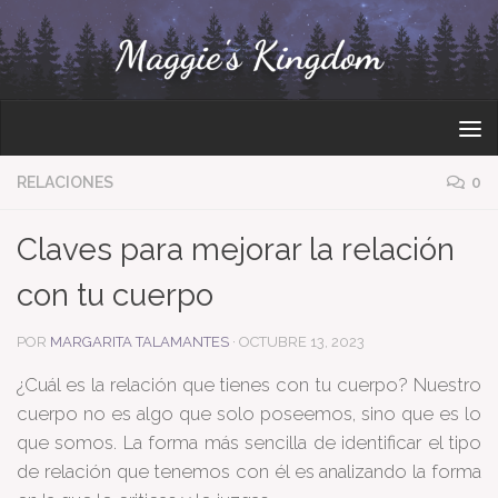
Bajo el contenido
RELACIONES
0
Claves para mejorar la relación
con tu cuerpo
POR
MARGARITA TALAMANTES
·
OCTUBRE 13, 2023
¿Cuál es la relación que tienes con tu cuerpo? Nuestro
cuerpo no es algo que solo poseemos, sino que es lo
que somos. La forma más sencilla de identificar el tipo
de relación que tenemos con él es analizando la forma