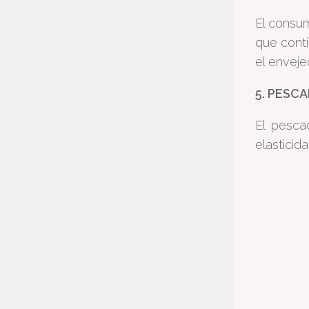
El consum
que conti
el envejec
5. PESC
El pesca
elasticida