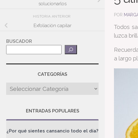
solucionarlos
POR
MARGA
HISTORIA ANTERIOR
Exfoliación capilar
Todos sa
luzca bri
BUSCADOR
Recuerda 
a largo p
CATEGORÍAS
ENTRADAS POPULARES
¿Por qué sientes cansancio todo el día?