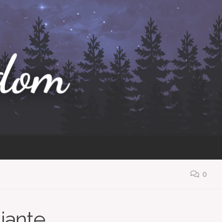
0
diante