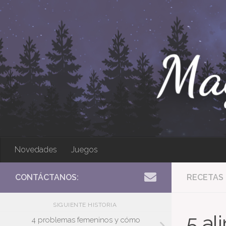
Bajo el contenido
Novedades
Juegos
CONTÁCTANOS:
RECETAS
SIGUIENTE HISTORIA
5 al
4 problemas femeninos y cómo